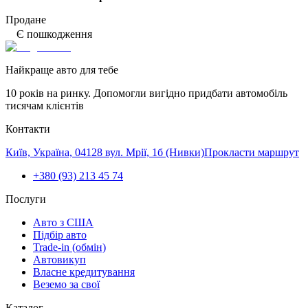
Продане
Є пошкодження
Найкраще авто для тебе
10 років на ринку. Допомогли вигідно придбати автомобіль
тисячам клієнтів
Контакти
Київ, Україна, 04128 вул. Мрії, 1б (Нивки)
Прокласти маршрут
+380 (93) 213 45 74
Послуги
Авто з США
Підбір авто
Trade-in (обмін)
Автовикуп
Власне кредитування
Веземо за свої
Каталог