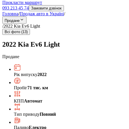
Прокласти маршрут
093 213 45 74
Замовити дзвінок
Головна
/
Продаж авто в Україні
/
Продане
/
2022 Kia Ev6 Light
Всі фото (13)
2022 Kia Ev6 Light
Продане
Рік випуску
2022
Пробіг
71 тис. км
КПП
Автомат
Тип приводу
Повний
Паливо
Електро