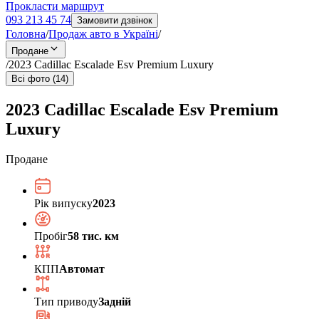
Прокласти маршрут
093 213 45 74
Замовити дзвінок
Головна
/
Продаж авто в Україні
/
Продане
/
2023 Cadillac Escalade Esv Premium Luxury
Всі фото (14)
2023 Cadillac Escalade Esv Premium
Luxury
Продане
Рік випуску
2023
Пробіг
58 тис. км
КПП
Автомат
Тип приводу
Задній