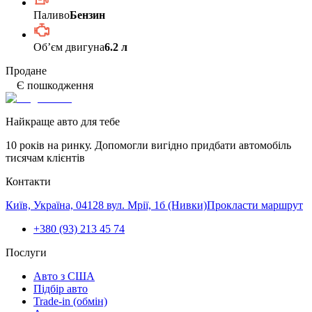
Паливо
Бензин
Обʼєм двигуна
6.2 л
Продане
Є пошкодження
Найкраще авто для тебе
10 років на ринку. Допомогли вигідно придбати автомобіль
тисячам клієнтів
Контакти
Київ, Україна, 04128 вул. Мрії, 1б (Нивки)
Прокласти маршрут
+380 (93) 213 45 74
Послуги
Авто з США
Підбір авто
Trade-in (обмін)