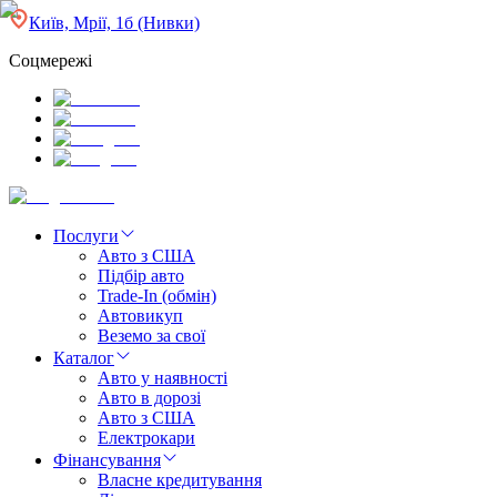
Київ, Мрії, 1б (Нивки)
Соцмережі
Послуги
Авто з США
Підбір авто
Trade-In (обмін)
Автовикуп
Веземо за свої
Каталог
Авто у наявності
Авто в дорозі
Авто з США
Електрокари
Фінансування
Власне кредитування