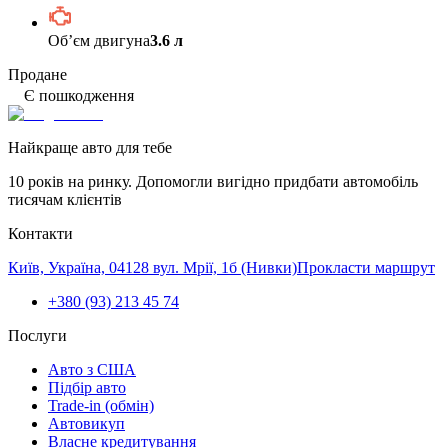
Обʼєм двигуна
3.6 л
Продане
Є пошкодження
Найкраще авто для тебе
10 років на ринку. Допомогли вигідно придбати автомобіль
тисячам клієнтів
Контакти
Київ, Україна, 04128 вул. Мрії, 1б (Нивки)
Прокласти маршрут
+380 (93) 213 45 74
Послуги
Авто з США
Підбір авто
Trade-in (обмін)
Автовикуп
Власне кредитування