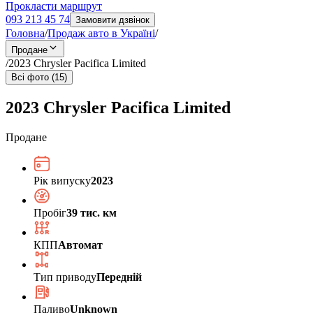
Прокласти маршрут
093 213 45 74
Замовити дзвінок
Головна
/
Продаж авто в Україні
/
Продане
/
2023 Chrysler Pacifica Limited
Всі фото (15)
2023 Chrysler Pacifica Limited
Продане
Рік випуску
2023
Пробіг
39 тис. км
КПП
Автомат
Тип приводу
Передній
Паливо
Unknown