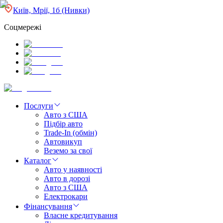
Київ, Мрії, 1б (Нивки)
Соцмережі
Послуги
Авто з США
Підбір авто
Trade-In (обмін)
Автовикуп
Веземо за свої
Каталог
Авто у наявності
Авто в дорозі
Авто з США
Електрокари
Фінансування
Власне кредитування