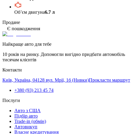
Обʼєм двигуна
6.7 л
Продане
Є пошкодження
Найкраще авто для тебе
10 років на ринку. Допомогли вигідно придбати автомобіль
тисячам клієнтів
Контакти
Київ, Україна, 04128 вул. Мрії, 1б (Нивки)
Прокласти маршрут
+380 (93) 213 45 74
Послуги
Авто з США
Підбір авто
Trade-in (обмін)
Автовикуп
Власне кредитування