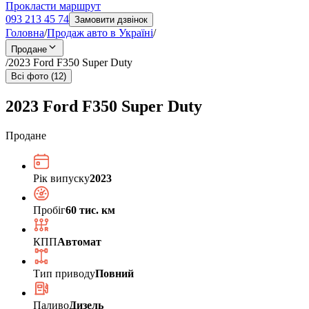
Прокласти маршрут
093 213 45 74
Замовити дзвінок
Головна
/
Продаж авто в Україні
/
Продане
/
2023 Ford F350 Super Duty
Всі фото (12)
2023 Ford F350 Super Duty
Продане
Рік випуску
2023
Пробіг
60 тис. км
КПП
Автомат
Тип приводу
Повний
Паливо
Дизель