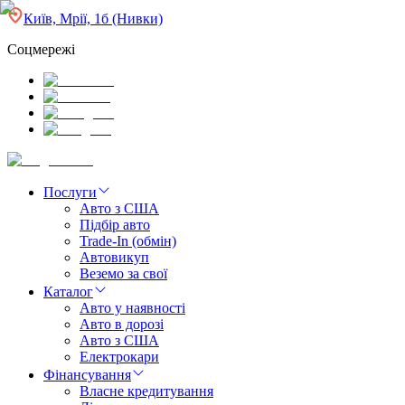
Київ, Мрії, 1б (Нивки)
Соцмережі
Послуги
Авто з США
Підбір авто
Trade-In (обмін)
Автовикуп
Веземо за свої
Каталог
Авто у наявності
Авто в дорозі
Авто з США
Електрокари
Фінансування
Власне кредитування