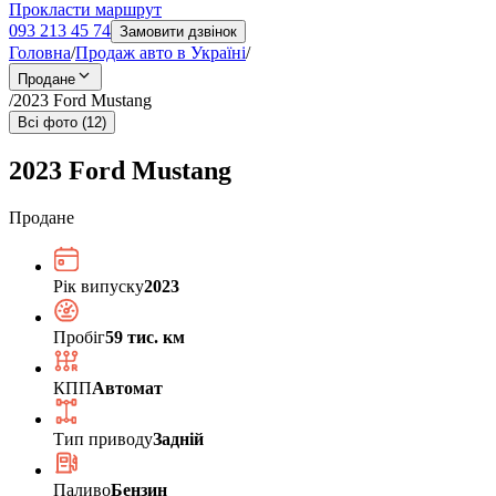
Прокласти маршрут
093 213 45 74
Замовити дзвінок
Головна
/
Продаж авто в Україні
/
Продане
/
2023 Ford Mustang
Всі фото (12)
2023 Ford Mustang
Продане
Рік випуску
2023
Пробіг
59 тис. км
КПП
Автомат
Тип приводу
Задній
Паливо
Бензин