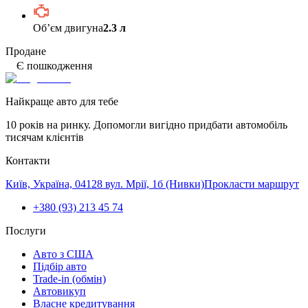
Обʼєм двигуна
2.3 л
Продане
Є пошкодження
Найкраще авто для тебе
10 років на ринку. Допомогли вигідно придбати автомобіль
тисячам клієнтів
Контакти
Київ, Україна, 04128 вул. Мрії, 1б (Нивки)
Прокласти маршрут
+380 (93) 213 45 74
Послуги
Авто з США
Підбір авто
Trade-in (обмін)
Автовикуп
Власне кредитування