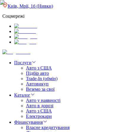
Київ, Мрії, 1б (Нивки)
Соцмережі
Послуги
Авто з США
Підбір авто
Trade-In (обмін)
Автовикуп
Веземо за свої
Каталог
Авто у наявності
Авто в дорозі
Авто з США
Електрокари
Фінансування
Власне кредитування