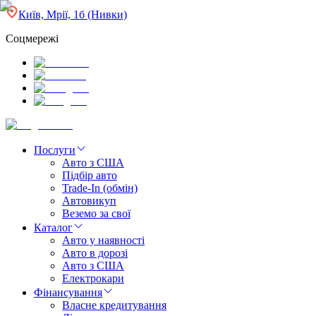
Київ, Мрії, 1б (Нивки)
Соцмережі
Послуги
Авто з США
Підбір авто
Trade-In (обмін)
Автовикуп
Веземо за свої
Каталог
Авто у наявності
Авто в дорозі
Авто з США
Електрокари
Фінансування
Власне кредитування