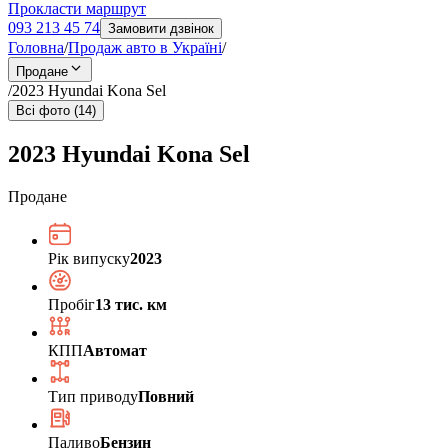
Прокласти маршрут
093 213 45 74
Замовити дзвінок
Головна
/
Продаж авто в Україні
/
Продане
/
2023 Hyundai Kona Sel
Всі фото (14)
2023 Hyundai Kona Sel
Продане
Рік випуску
2023
Пробіг
13 тис. км
КПП
Автомат
Тип приводу
Повний
Паливо
Бензин