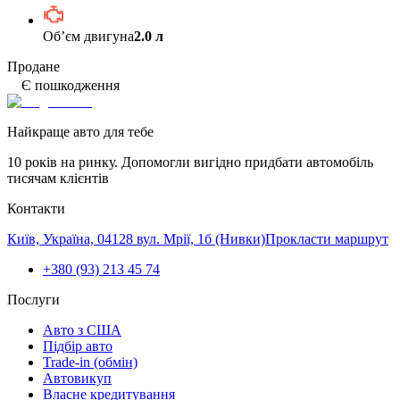
Обʼєм двигуна
2.0 л
Продане
Є пошкодження
Найкраще авто для тебе
10 років на ринку. Допомогли вигідно придбати автомобіль
тисячам клієнтів
Контакти
Київ, Україна, 04128 вул. Мрії, 1б (Нивки)
Прокласти маршрут
+380 (93) 213 45 74
Послуги
Авто з США
Підбір авто
Trade-in (обмін)
Автовикуп
Власне кредитування