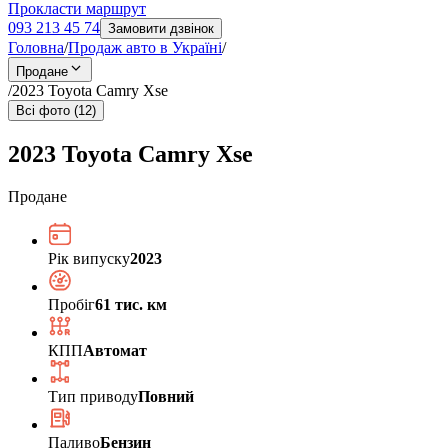
Прокласти маршрут
093 213 45 74
Замовити дзвінок
Головна
/
Продаж авто в Україні
/
Продане
/
2023 Toyota Camry Xse
Всі фото (12)
2023 Toyota Camry Xse
Продане
Рік випуску
2023
Пробіг
61 тис. км
КПП
Автомат
Тип приводу
Повний
Паливо
Бензин