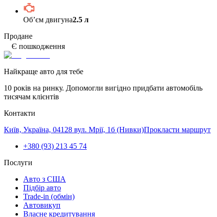
Обʼєм двигуна
2.5 л
Продане
Є пошкодження
Найкраще авто для тебе
10 років на ринку. Допомогли вигідно придбати автомобіль
тисячам клієнтів
Контакти
Київ, Україна, 04128 вул. Мрії, 1б (Нивки)
Прокласти маршрут
+380 (93) 213 45 74
Послуги
Авто з США
Підбір авто
Trade-in (обмін)
Автовикуп
Власне кредитування