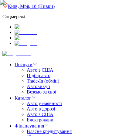
Київ, Мрії, 1б (Нивки)
Соцмережі
Послуги
Авто з США
Підбір авто
Trade-In (обмін)
Автовикуп
Веземо за свої
Каталог
Авто у наявності
Авто в дорозі
Авто з США
Електрокари
Фінансування
Власне кредитування