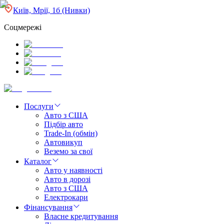
Київ, Мрії, 1б (Нивки)
Соцмережі
Послуги
Авто з США
Підбір авто
Trade-In (обмін)
Автовикуп
Веземо за свої
Каталог
Авто у наявності
Авто в дорозі
Авто з США
Електрокари
Фінансування
Власне кредитування