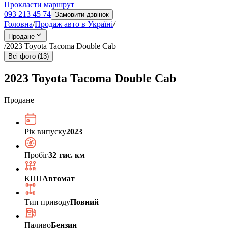
Прокласти маршрут
093 213 45 74
Замовити дзвінок
Головна
/
Продаж авто в Україні
/
Продане
/
2023 Toyota Tacoma Double Cab
Всі фото (13)
2023 Toyota Tacoma Double Cab
Продане
Рік випуску
2023
Пробіг
32 тис. км
КПП
Автомат
Тип приводу
Повний
Паливо
Бензин