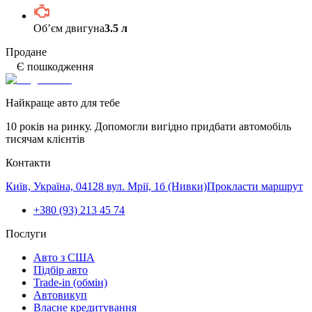
Обʼєм двигуна
3.5 л
Продане
Є пошкодження
Найкраще авто для тебе
10 років на ринку. Допомогли вигідно придбати автомобіль
тисячам клієнтів
Контакти
Київ, Україна, 04128 вул. Мрії, 1б (Нивки)
Прокласти маршрут
+380 (93) 213 45 74
Послуги
Авто з США
Підбір авто
Trade-in (обмін)
Автовикуп
Власне кредитування