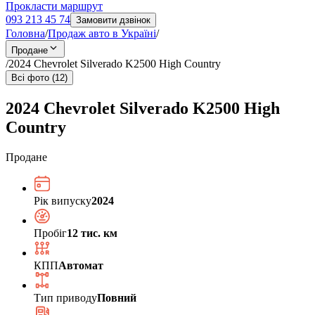
Прокласти маршрут
093 213 45 74
Замовити дзвінок
Головна
/
Продаж авто в Україні
/
Продане
/
2024 Chevrolet Silverado K2500 High Country
Всі фото (12)
2024 Chevrolet Silverado K2500 High
Country
Продане
Рік випуску
2024
Пробіг
12 тис. км
КПП
Автомат
Тип приводу
Повний