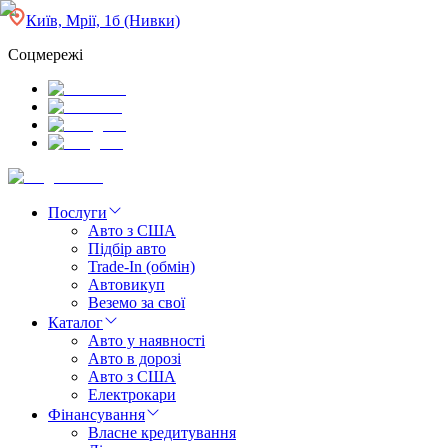
Київ, Мрії, 1б (Нивки)
Соцмережі
Послуги
Авто з США
Підбір авто
Trade-In (обмін)
Автовикуп
Веземо за свої
Каталог
Авто у наявності
Авто в дорозі
Авто з США
Електрокари
Фінансування
Власне кредитування