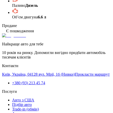
Паливо
Дизель
Обʼєм двигуна
6.6 л
Продане
Є пошкодження
Найкраще авто для тебе
10 років на ринку. Допомогли вигідно придбати автомобіль
тисячам клієнтів
Контакти
Київ, Україна, 04128 вул. Мрії, 1б (Нивки)
Прокласти маршрут
+380 (93) 213 45 74
Послуги
Авто з США
Підбір авто
Trade-in (обмін)