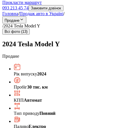
Прокласти маршрут
093 213 45 74
Замовити дзвінок
Головна
/
Продаж авто в Україні
/
Продане
/
2024 Tesla Model Y
Всі фото (13)
2024 Tesla Model Y
Продане
Рік випуску
2024
Пробіг
30 тис. км
КПП
Автомат
Тип приводу
Повний
Паливо
Електро