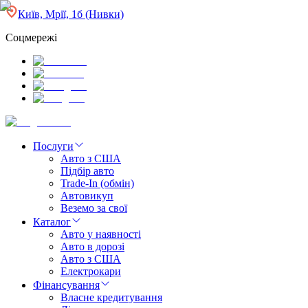
Київ, Мрії, 1б (Нивки)
Соцмережі
Послуги
Авто з США
Підбір авто
Trade-In (обмін)
Автовикуп
Веземо за свої
Каталог
Авто у наявності
Авто в дорозі
Авто з США
Електрокари
Фінансування
Власне кредитування