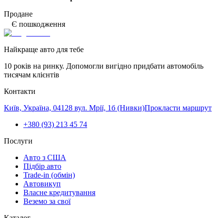
Продане
Є пошкодження
Найкраще авто для тебе
10 років на ринку. Допомогли вигідно придбати автомобіль
тисячам клієнтів
Контакти
Київ, Україна, 04128 вул. Мрії, 1б (Нивки)
Прокласти маршрут
+380 (93) 213 45 74
Послуги
Авто з США
Підбір авто
Trade-in (обмін)
Автовикуп
Власне кредитування
Веземо за свої
Каталог