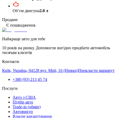
Обʼєм двигуна
2.0 л
Продане
Є пошкодження
Найкраще авто для тебе
10 років на ринку. Допомогли вигідно придбати автомобіль
тисячам клієнтів
Контакти
Київ, Україна, 04128 вул. Мрії, 1б (Нивки)
Прокласти маршрут
+380 (93) 213 45 74
Послуги
Авто з США
Підбір авто
Trade-in (обмін)
Автовикуп
Власне кредитування