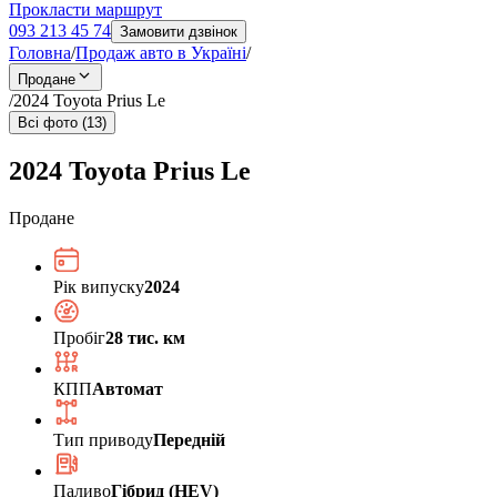
Прокласти маршрут
093 213 45 74
Замовити дзвінок
Головна
/
Продаж авто в Україні
/
Продане
/
2024 Toyota Prius Le
Всі фото (13)
2024 Toyota Prius Le
Продане
Рік випуску
2024
Пробіг
28 тис. км
КПП
Автомат
Тип приводу
Передній
Паливо
Гібрид (HEV)