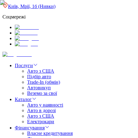
Київ, Мрії, 1б (Нивки)
Соцмережі
Послуги
Авто з США
Підбір авто
Trade-In (обмін)
Автовикуп
Веземо за свої
Каталог
Авто у наявності
Авто в дорозі
Авто з США
Електрокари
Фінансування
Власне кредитування