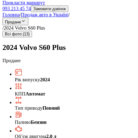
Прокласти маршрут
093 213 45 74
Замовити дзвінок
Головна
/
Продаж авто в Україні
/
Продане
/
2024 Volvo S60 Plus
Всі фото (13)
2024 Volvo S60 Plus
Продане
Рік випуску
2024
КПП
Автомат
Тип приводу
Повний
Паливо
Бензин
Обʼєм двигуна
2.0 л