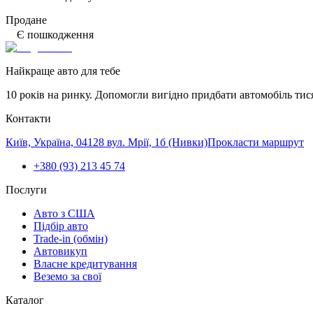
Продане
Є пошкодження
Найкраще авто для тебе
10 років на ринку. Допомогли вигідно придбати автомобіль тис
Контакти
Київ, Україна, 04128 вул. Мрії, 1б (Нивки)
Прокласти маршрут
+380 (93) 213 45 74
Послуги
Авто з США
Підбір авто
Trade-in (обмін)
Автовикуп
Власне кредитування
Веземо за свої
Каталог