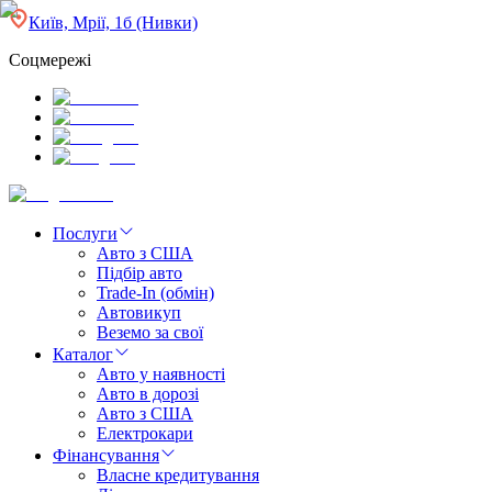
Київ, Мрії, 1б (Нивки)
Соцмережі
Послуги
Авто з США
Підбір авто
Trade-In (обмін)
Автовикуп
Веземо за свої
Каталог
Авто у наявності
Авто в дорозі
Авто з США
Електрокари
Фінансування
Власне кредитування