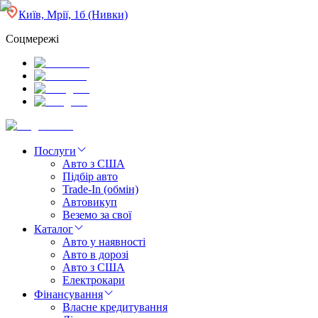
Київ, Мрії, 1б (Нивки)
Соцмережі
Послуги
Авто з США
Підбір авто
Trade-In (обмін)
Автовикуп
Веземо за свої
Каталог
Авто у наявності
Авто в дорозі
Авто з США
Електрокари
Фінансування
Власне кредитування