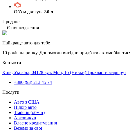
Обʼєм двигуна
2.0 л
Продане
Є пошкодження
Найкраще авто для тебе
10 років на ринку. Допомогли вигідно придбати автомобіль тис
Контакти
Київ, Україна, 04128 вул. Мрії, 1б (Нивки)
Прокласти маршрут
+380 (93) 213 45 74
Послуги
Авто з США
Підбір авто
Trade-in (обмін)
Автовикуп
Власне кредитування
Веземо за свої