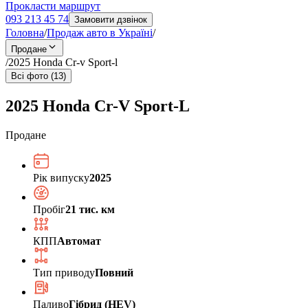
Прокласти маршрут
093 213 45 74
Замовити дзвінок
Головна
/
Продаж авто в Україні
/
Продане
/
2025 Honda Cr-v Sport-l
Всі фото (13)
2025 Honda Cr-V Sport-L
Продане
Рік випуску
2025
Пробіг
21 тис. км
КПП
Автомат
Тип приводу
Повний
Паливо
Гібрид (HEV)