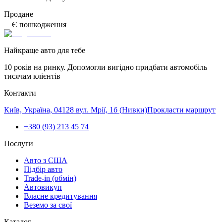
Продане
Є пошкодження
Найкраще авто для тебе
10 років на ринку. Допомогли вигідно придбати автомобіль
тисячам клієнтів
Контакти
Київ, Україна, 04128 вул. Мрії, 1б (Нивки)
Прокласти маршрут
+380 (93) 213 45 74
Послуги
Авто з США
Підбір авто
Trade-in (обмін)
Автовикуп
Власне кредитування
Веземо за свої
Каталог