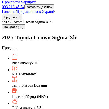
Прокласти маршрут
093 213 45 74
Замовити дзвінок
Головна
/
Продаж авто в Україні
/
Продане
/
2025 Toyota Crown Signia Xle
Всі фото (13)
2025 Toyota Crown Signia Xle
Продане
Рік випуску
2025
КПП
Автомат
Тип приводу
Повний
Паливо
Гібрид (HEV)
Обʼєм двигуна
2.5 л