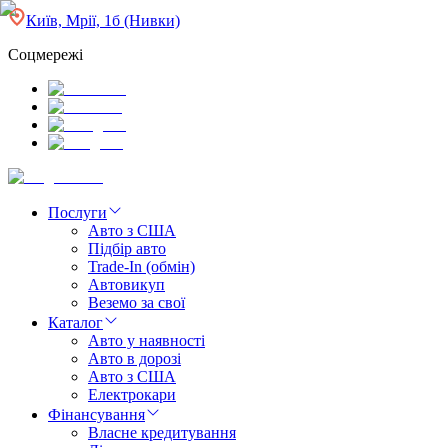
Київ, Мрії, 1б (Нивки)
Соцмережі
Послуги
Авто з США
Підбір авто
Trade-In (обмін)
Автовикуп
Веземо за свої
Каталог
Авто у наявності
Авто в дорозі
Авто з США
Електрокари
Фінансування
Власне кредитування